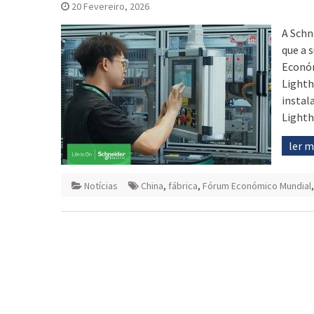
20 Fevereiro, 2026
A Schn
que a 
Económ
Lighth
instal
Lighth
ler 
Notícias
China
,
fábrica
,
Fórum Económico Mundial