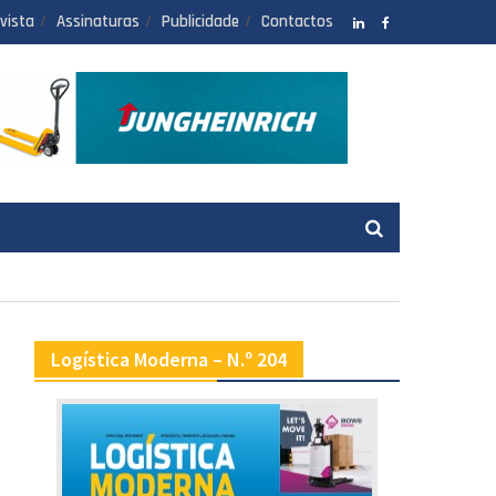
vista
Assinaturas
Publicidade
Contactos
LinkedIN
facebook
Logística Moderna – N.º 204