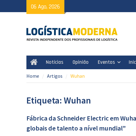
Skip
06 Ago, 2026
to
content
Notícias
Opinião
Eventos
Ini
Home
Home
Artigos
Wuhan
Etiqueta: Wuhan
Fábrica da Schneider Electric em Wuha
globais de talento a nível mundial”