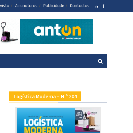
vista
Assinaturas
Publicidade
Contactos
LinkedIN
facebook
Logística Moderna – N.º 204