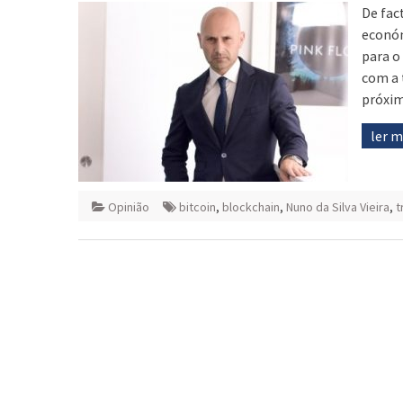
De fac
económ
para o
com a 
próxim
ler 
Opinião
bitcoin
,
blockchain
,
Nuno da Silva Vieira
,
t