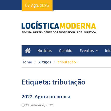
Skip
07 Ago, 2026
to
content
Notícias
Opinião
Eventos
Ini
Home
Home
Artigos
tributação
Etiqueta: tributação
2022. Agora ou nunca.
23 Fevereiro, 2022