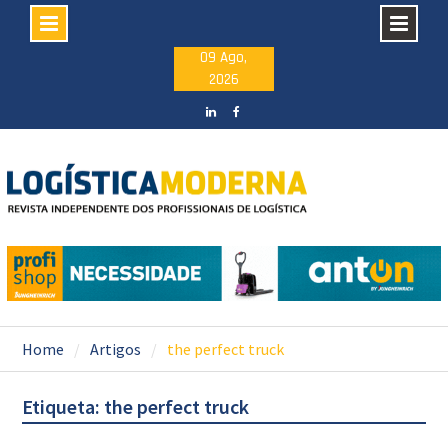
Skip
09 Ago,
2026
to
content
LinkedIN
facebook
Home
Artigos
the perfect truck
Etiqueta: the perfect truck