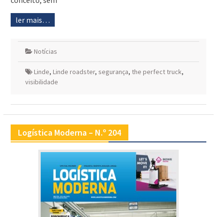
conceito, sem
ler mais…
Notícias
Linde
,
Linde roadster
,
segurança
,
the perfect truck
,
visibilidade
Logística Moderna – N.º 204