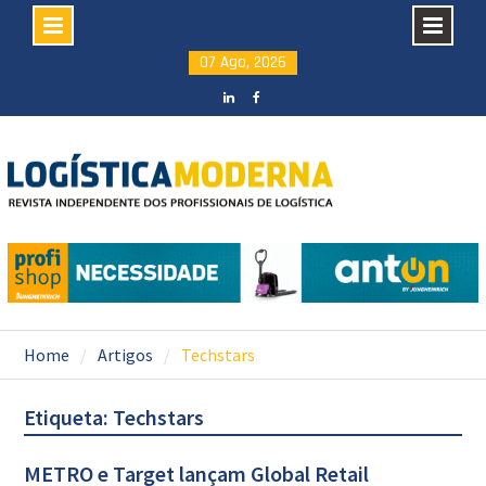
Skip
07 Ago, 2026
to
content
LinkedIN
facebook
Home
Artigos
Techstars
Etiqueta: Techstars
METRO e Target lançam Global Retail