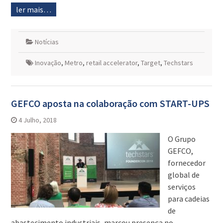
ler mais…
Notícias
Inovação
,
Metro
,
retail accelerator
,
Target
,
Techstars
GEFCO aposta na colaboração com START-UPS
4 Julho, 2018
O Grupo
GEFCO,
fornecedor
global de
serviços
para cadeias
de
abastecimento industriais, marcou presença no