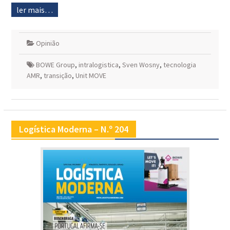
ler mais…
Opinião
BOWE Group
,
intralogistica
,
Sven Wosny
,
tecnologia
AMR
,
transição
,
Unit MOVE
Logística Moderna – N.º 204