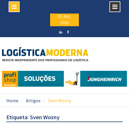
Skip
05 Ago,
2026
to
content
LinkedIN
facebook
Home
Artigos
Sven Wosny
Etiqueta: Sven Wosny