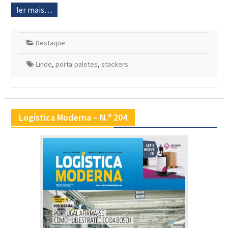
ler mais…
Destaque
Linde
,
porta-paletes
,
stackers
Logística Moderna – N.º 204