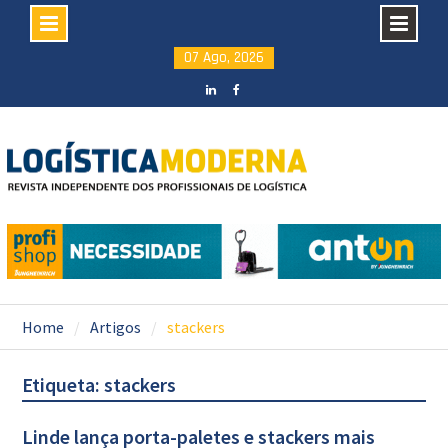
Skip
07 Ago, 2026
to
content
LinkedIN
facebook
Home
Artigos
stackers
Etiqueta: stackers
Linde lança porta-paletes e stackers mais