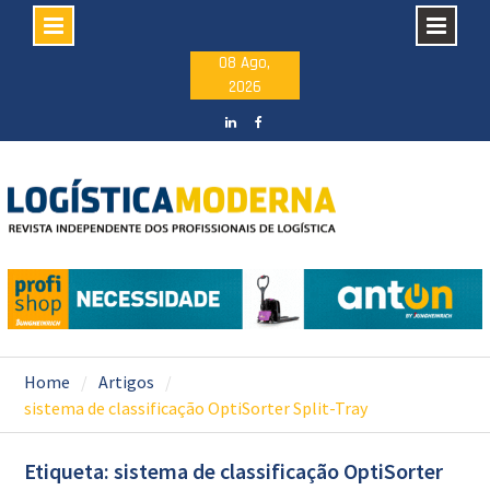
Skip
08 Ago,
2026
to
content
LinkedIN
facebook
Home
Artigos
sistema de classificação OptiSorter Split-Tray
Etiqueta: sistema de classificação OptiSorter