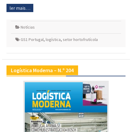
ler mais…
Notícias
GS1 Portugal
,
logística
,
setor hortofrutícola
Logística Moderna – N.º 204