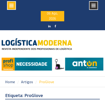
Skip
06 Ago,
2026
to
content
LinkedIN
facebook
Home
Artigos
ProGlove
Etiqueta: ProGlove