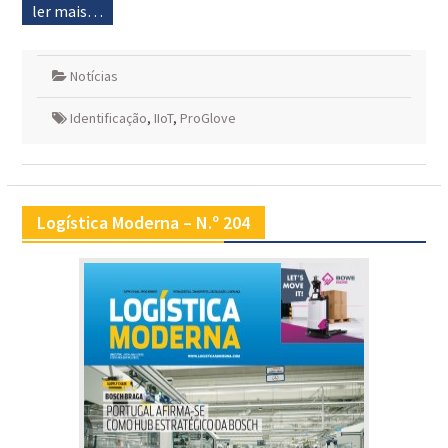
ler mais…
Notícias
Identificação
,
IIoT
,
ProGlove
Logística Moderna – N.º 204