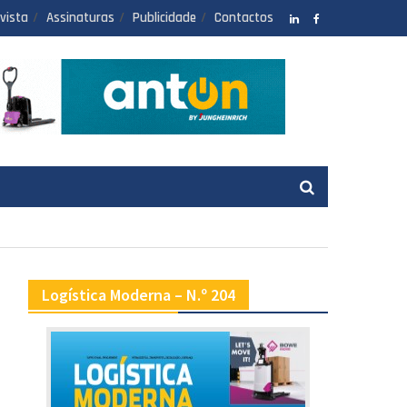
vista
Assinaturas
Publicidade
Contactos
LinkedIN
facebook
Logística Moderna – N.º 204