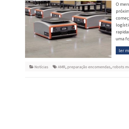
O merc
próxim
começ
logíst
rapida
uma fo
ler 
Notícias
AMR
,
preparação encomendas
,
robots m