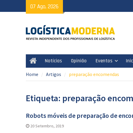
Skip
07 Ago, 2026
to
content
Notícias
Opinião
Eventos
Ini
Home
Home
Artigos
preparação encomendas
Etiqueta: preparação enco
Robots móveis de preparação de enc
20 Setembro, 2019