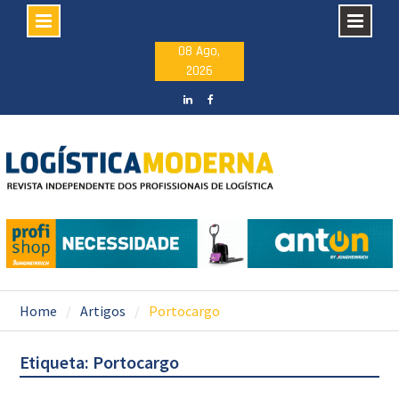
Skip
08 Ago,
2026
to
content
LinkedIN
facebook
Home
Artigos
Portocargo
Etiqueta: Portocargo