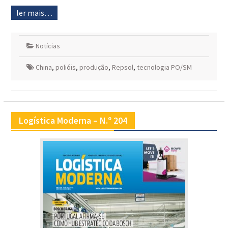
ler mais…
Notícias
China
,
polióis
,
produção
,
Repsol
,
tecnologia PO/SM
Logística Moderna – N.º 204