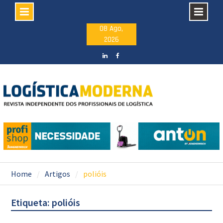
Skip
08 Ago,
2026
to
content
LinkedIN
facebook
Home
Artigos
polióis
Etiqueta: polióis