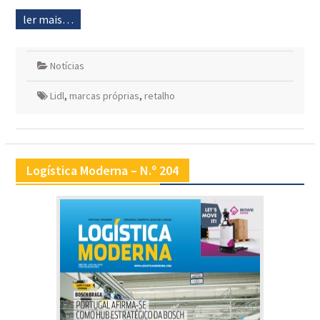
ler mais…
Notícias
Lidl
,
marcas próprias
,
retalho
Logística Moderna – N.º 204