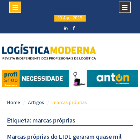
Skip
10 Ago, 2026
to
content
LinkedIN
facebook
Home
Artigos
marcas próprias
Etiqueta: marcas próprias
Marcas próprias do LIDL geraram quase mil