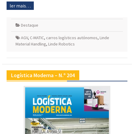
ler mais…
Destaque
AGV
,
C-MATIC
,
carros logísticos autónomos
,
Linde
Material Handling
,
Linde Robotics
Logística Moderna – N.º 204