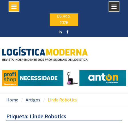
Skip
06 Ago,
2026
to
content
LinkedIN
facebook
Home
Artigos
Linde Robotics
Etiqueta: Linde Robotics