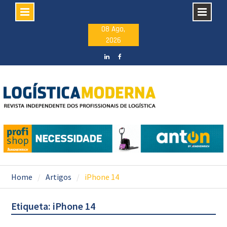
Skip
08 Ago,
2026
to
content
LinkedIN
facebook
Home
Artigos
iPhone 14
Etiqueta: iPhone 14