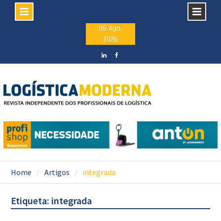
Skip
06 Ago,
2026
to
content
LinkedIN
facebook
Home
Artigos
integrada
Etiqueta: integrada