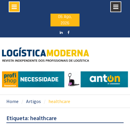
Skip
06 Ago,
2026
to
content
LinkedIN
facebook
Home
Artigos
healthcare
Etiqueta: healthcare