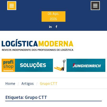
Skip
06 Ago,
2026
to
content
LinkedIN
facebook
Home
Artigos
Grupo CTT
Etiqueta: Grupo CTT