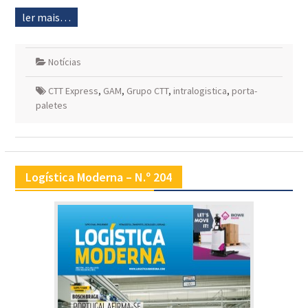
ler mais…
Notícias
CTT Express
,
GAM
,
Grupo CTT
,
intralogistica
,
porta-
paletes
Logística Moderna – N.º 204