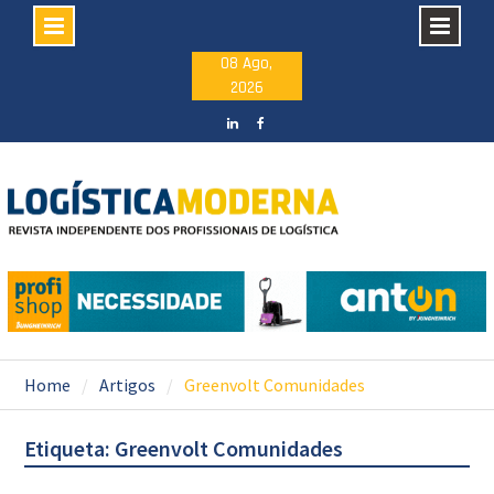
Skip
08 Ago,
2026
to
content
LinkedIN
facebook
Home
Artigos
Greenvolt Comunidades
Etiqueta: Greenvolt Comunidades