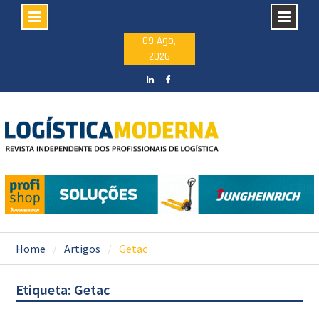
Skip
09 Ago,
2026
to
content
LinkedIN
facebook
Home
Artigos
Getac
Etiqueta: Getac