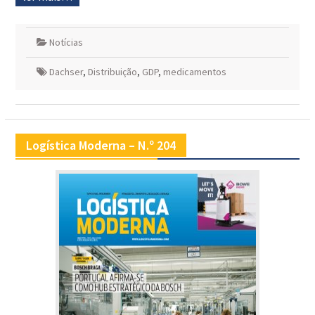
Notícias
Dachser
,
Distribuição
,
GDP
,
medicamentos
Logística Moderna – N.º 204