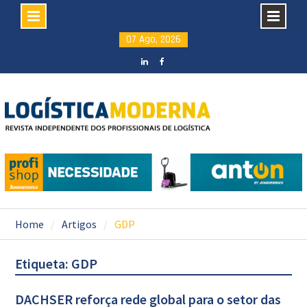
Skip
07 Ago, 2026
to
content
LinkedIN
facebook
Home
Artigos
GDP
Etiqueta: GDP
DACHSER reforça rede global para o setor das