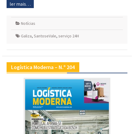
ler mais…
Notícias
Galiza
,
SantoseVale
,
serviço 24H
Logística Moderna – N.º 204