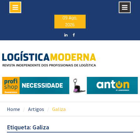
Skip
09 Ago,
2026
to
content
LinkedIN
facebook
Home
Artigos
Galiza
Etiqueta: Galiza