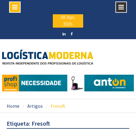
Skip
08 Ago,
2026
to
content
LinkedIN
facebook
Home
Artigos
Fresoft
Etiqueta: Fresoft