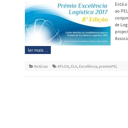
Está a
ao PEL
conjun
de Log
projec
Associ
ler mais…
Notícias
APLOG
,
ELA
,
Excelência
,
premioPEL