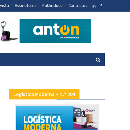
vista
Assinaturas
Publicidade
Contactos
LinkedIN
facebook
Logística Moderna – N.º 204