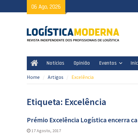
Skip
06 Ago, 2026
to
content
Notícias
Opinião
Eventos
Ini
Home
Home
Artigos
Excelência
Etiqueta: Excelência
Prémio Excelência Logística encerra 
17 Agosto, 2017