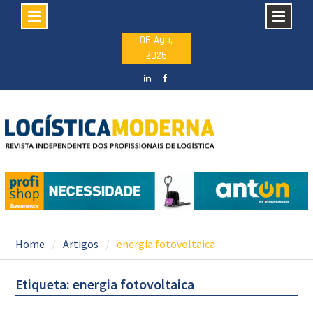
Skip
06 Ago,
2026
to
content
LinkedIN
facebook
Home
Artigos
energia fotovoltaica
Etiqueta: energia fotovoltaica