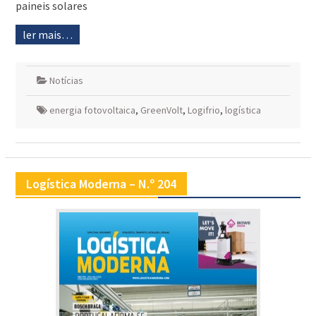
paineis solares
ler mais…
Notícias
energia fotovoltaica
,
GreenVolt
,
Logifrio
,
logística
Logística Moderna – N.º 204