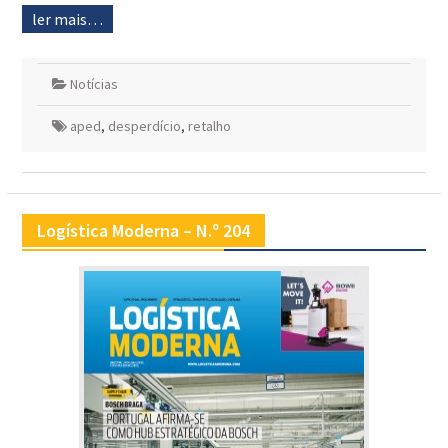
ler mais…
Notícias
aped
,
desperdício
,
retalho
Logística Moderna – N.º 204