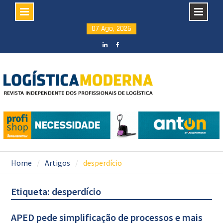
Skip
07 Ago, 2026
to
content
LinkedIN
facebook
Home
Artigos
desperdício
Etiqueta: desperdício
APED pede simplificação de processos e mais