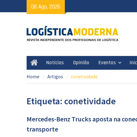
Skip
08 Ago, 2026
to
content
Notícias
Opinião
Eventos
Ini
Home
Home
Artigos
conetividade
Etiqueta: conetividade
Mercedes-Benz Trucks aposta na conect
transporte