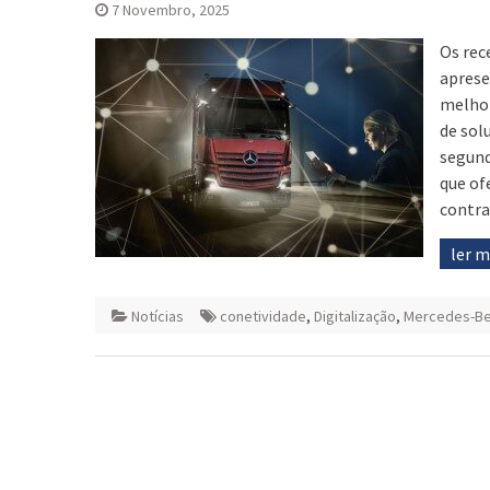
7 Novembro, 2025
Os rec
aprese
melhor
de sol
segund
que of
contra
ler 
Notícias
conetividade
,
Digitalização
,
Mercedes-Be