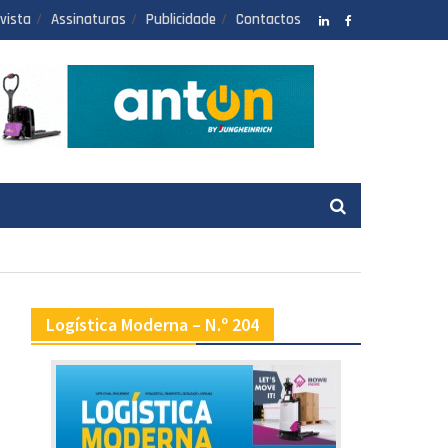
vista
Assinaturas
Publicidade
Contactos
LinkedIN
facebook
Logística Moderna – N.º 204