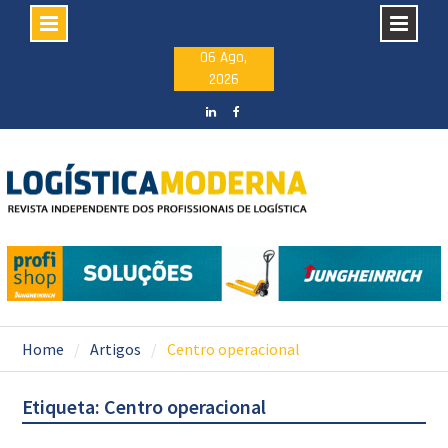
Skip
06 Ago,
2026
to
content
LinkedIN
facebook
Home
Artigos
Centro operacional
Etiqueta: Centro operacional