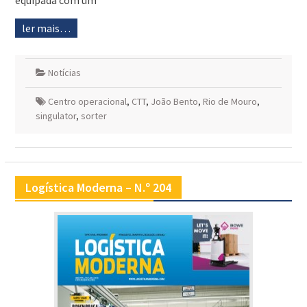
equipada com um
ler mais…
Notícias
Centro operacional
,
CTT
,
João Bento
,
Rio de Mouro
,
singulator
,
sorter
Logística Moderna – N.º 204