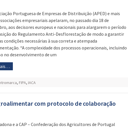
ciação Portuguesa de Empresas de Distribuição (APED) e mais
associações empresariais apelaram, no passado dia 18 de
ro, aos decisores europeus e nacionais para alargarem o período
nsição do Regulamento Anti-Desflorestação de modo a garantir
as condições necessárias à sua correta e atempada
entação. “A complexidade dos processos operacionais, incluindo
so no desenvolvimento de um
mais…
ntromarca
,
FIPA
,
IACA
roalimentar com protocolo de colaboração
adona e a CAP – Confederação dos Agricultores de Portugal