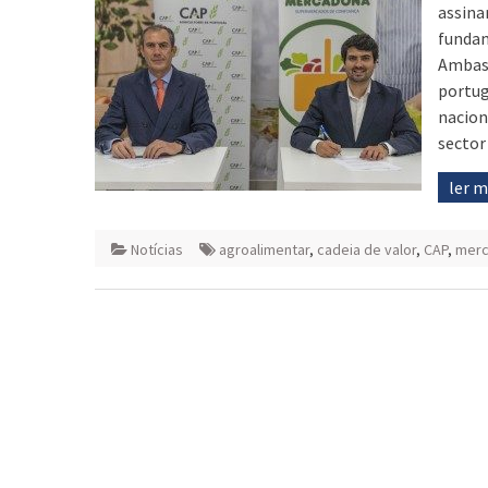
assina
fundam
Ambas 
portug
nacion
sector
ler 
Notícias
agroalimentar
,
cadeia de valor
,
CAP
,
mer