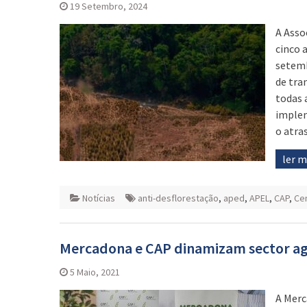
19 Setembro, 2024
A Asso
cinco 
setemb
de tra
todas 
implem
o atra
ler 
Notícias
anti-desflorestação
,
aped
,
APEL
,
CAP
,
Ce
Mercadona e CAP dinamizam sector ag
5 Maio, 2021
A Merc