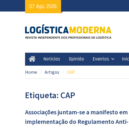
Skip
07 Ago, 2026
to
content
Notícias
Opinião
Eventos
Ini
Home
Home
Artigos
CAP
Etiqueta: CAP
Associações juntam-se a manifesto em
implementação do Regulamento Anti-