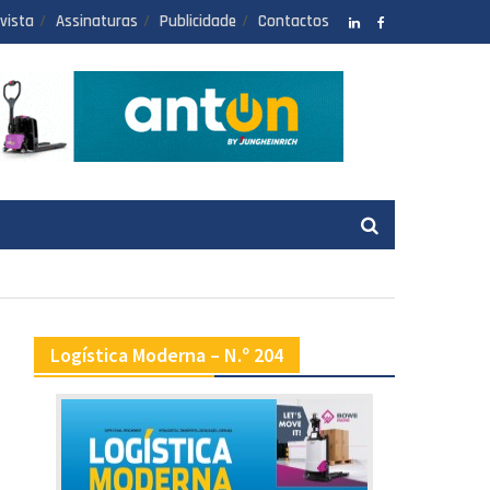
vista
Assinaturas
Publicidade
Contactos
LinkedIN
facebook
Logística Moderna – N.º 204