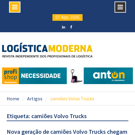
Skip
07 Ago, 2026
to
content
LinkedIN
facebook
Home
Artigos
camiões Volvo Trucks
Etiqueta: camiões Volvo Trucks
Nova geração de camiões Volvo Trucks chegam