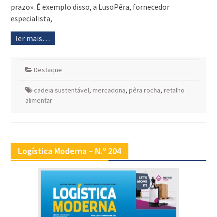
prazo». É exemplo disso, a LusoPêra, fornecedor
especialista,
ler mais…
Destaque
cadeia sustentável
,
mercadona
,
pêra rocha
,
retalho
alimentar
Logística Moderna – N.º 204