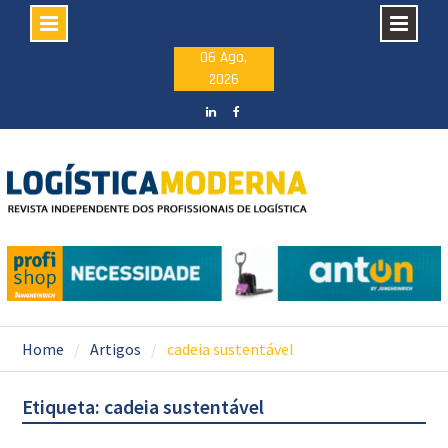
Skip
06 Ago,
2026
to
content
LinkedIN
facebook
Home
Artigos
cadeia sustentável
Etiqueta: cadeia sustentável