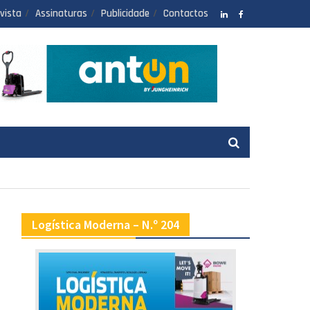
vista
Assinaturas
Publicidade
Contactos
LinkedIN
facebook
Logística Moderna – N.º 204