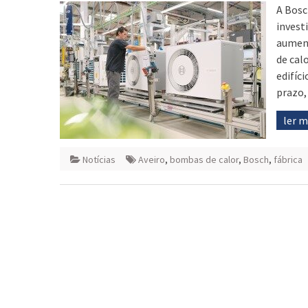
A Bosc
invest
aument
de cal
edifíc
prazo,
ler 
Notícias
Aveiro
,
bombas de calor
,
Bosch
,
fábrica