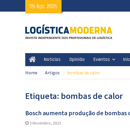
Skip
09 Ago, 2026
to
content
Notícias
Opinião
Eventos
Ini
Home
Home
Artigos
bombas de calor
Etiqueta: bombas de calor
Bosch aumenta produção de bombas d
3 Novembro, 2023