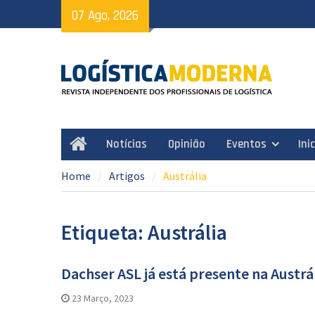
Skip
07 Ago, 2026
to
content
Notícias
Opinião
Eventos
Ini
Home
Home
Artigos
Austrália
Etiqueta: Austrália
Dachser ASL já está presente na Austrá
23 Março, 2023