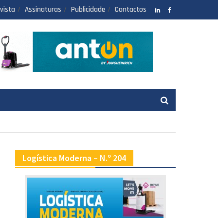
vista
Assinaturas
Publicidade
Contactos
LinkedIN
facebook
Logística Moderna – N.º 204