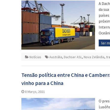
A Dach
da sua
países
próxim
Intern
Oceâni
ler 
Notícias
Austrália
,
Dachser ASL
,
Nova Zelândia
,
tr
Tensão política entre China e Camberr
vinho para a China
8 Março, 2021
O pres
Lusófo