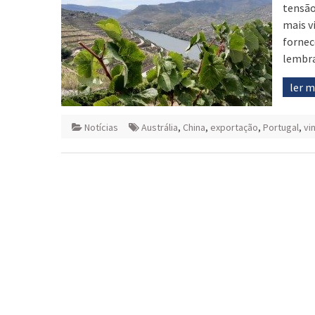
tensão
mais v
fornec
lembra
ler 
Notícias
Austrália
,
China
,
exportação
,
Portugal
,
vi