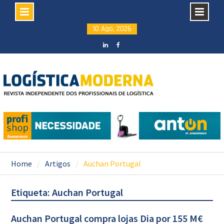
Skip
10 Ago, 2026
to
content
LinkedIN
facebook
Home
Artigos
Auchan Portugal
Etiqueta: Auchan Portugal
Auchan Portugal compra lojas Dia por 155 M€