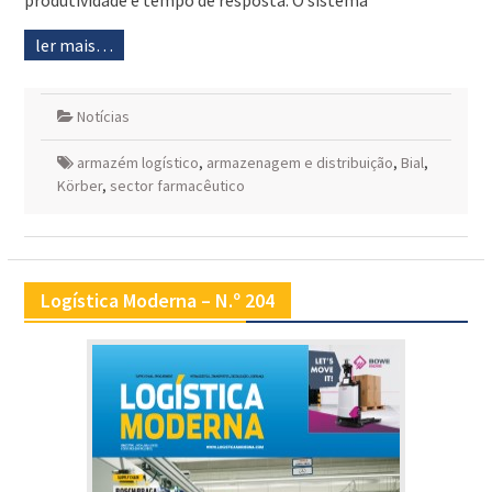
produtividade e tempo de resposta. O sistema
ler mais…
Notícias
armazém logístico
,
armazenagem e distribuição
,
Bial
,
Körber
,
sector farmacêutico
Logística Moderna – N.º 204