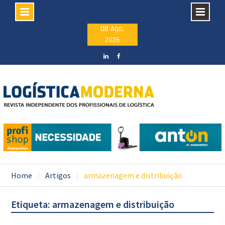
Skip
08 Ago,
2026
to
content
LinkedIN
facebook
Home
Artigos
armazenagem e distribuição
Etiqueta: armazenagem e distribuição