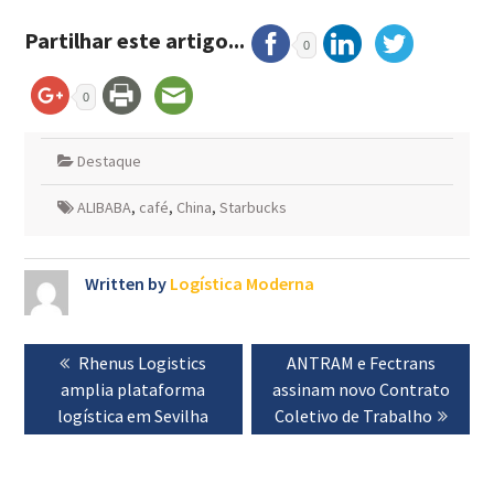
Partilhar este artigo...
0
0
Destaque
ALIBABA
,
café
,
China
,
Starbucks
Written by
Logística Moderna
Navegação
Previous
Rhenus Logistics
Next
ANTRAM e Fectrans
de
amplia plataforma
post:
assinam novo Contrato
post:
artigos
logística em Sevilha
Coletivo de Trabalho