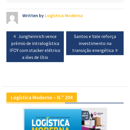
Written by
Logística Moderna
Navegação
Previous
Jungheinrich vence
Next
Santos e Vale reforça
de
prémio de intralogística
post:
post:
investimento na
artigos
IFOY com stacker elétrico
transição energética
a iões de lítio
Logística Moderna – N.º 204