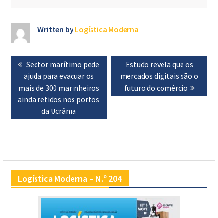
Written by
Logística Moderna
Navegação
Previous
Sector marítimo pede
Next
Estudo revela que os
de
ajuda para evacuar os
post:
mercados digitais são o
post:
artigos
mais de 300 marinheiros
futuro do comércio
ainda retidos nos portos
da Ucrânia
Logística Moderna – N.º 204