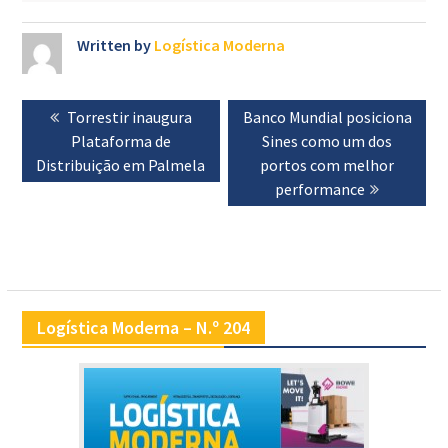
Written by
Logística Moderna
Navegação
Previous
Torrestir inaugura
Next
Banco Mundial posiciona
de
post:
Plataforma de
post:
Sines como um dos
artigos
Distribuição em Palmela
portos com melhor
performance
Logística Moderna – N.º 204