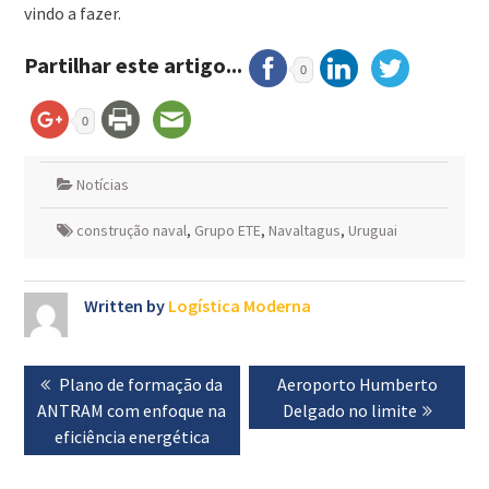
vindo a fazer.
Partilhar este artigo...
0
0
Notícias
construção naval
,
Grupo ETE
,
Navaltagus
,
Uruguai
Written by
Logística Moderna
Navegação
Previous
Plano de formação da
Next
Aeroporto Humberto
de
ANTRAM com enfoque na
post:
post:
Delgado no limite
artigos
eficiência energética