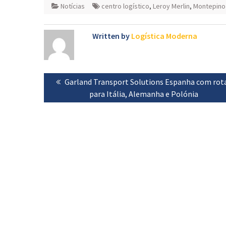
Notícias
centro logístico
,
Leroy Merlin
,
Montepino
Written by
Logística Moderna
Navegação
Previous
Garland Transport Solutions Espanha com rot
de
post:
para Itália, Alemanha e Polónia
artigos