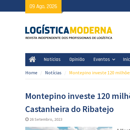
Skip
09 Ago, 2026
to
content
Notícias
Opinião
Eventos
Ini
Home
Home
Notícias
Montepino investe 120 milhões
Montepino investe 120 milhõ
Castanheira do Ribatejo
26 Setembro, 2023