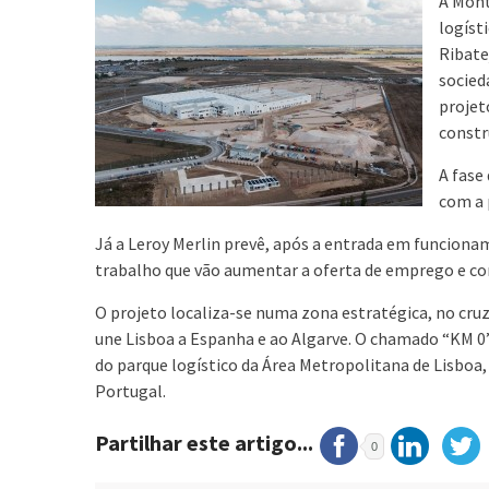
A Mont
logíst
Ribate
socied
projet
constr
A fase
com a 
Já a Leroy Merlin prevê, após a entrada em funcionam
trabalho que vão aumentar a oferta de emprego e co
O projeto localiza-se numa zona estratégica, no cru
une Lisboa a Espanha e ao Algarve. O chamado “KM 0”
do parque logístico da Área Metropolitana de Lisboa, 
Portugal.
Partilhar este artigo...
0