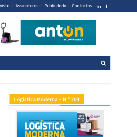
vista
Assinaturas
Publicidade
Contactos
LinkedIN
facebook
a
Logística Moderna – N.º 204