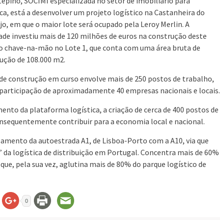
epino, SOCIMI especializada no setor de imobiliário para
ica, está a desenvolver um projeto logístico na Castanheira do
jo, em que o maior lote será ocupado pela Leroy Merlin. A
ade investiu mais de 120 milhões de euros na construção deste
o chave-na-mão no Lote 1, que conta com uma área bruta de
ução de 108.000 m2.
 de construção em curso envolve mais de 250 postos de trabalho,
participação de aproximadamente 40 empresas nacionais e locais.
ento da plataforma logística, a criação de cerca de 400 postos de
nsequentemente contribuir para a economia local e nacional.
zamento da autoestrada A1, de Lisboa-Porto com a A10, via que
 da logística de distribuição em Portugal. Concentra mais de 60%
que, pela sua vez, aglutina mais de 80% do parque logístico de
0