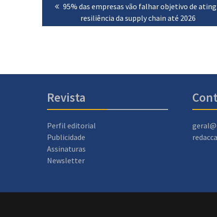
Previous
95% das empresas vão falhar objetivo de ating
de
post:
resiliência da supply chain até 2026
artigos
Revista
Cont
Perfil editorial
geral@
Publicidade
redacc
Assinaturas
Newsletter