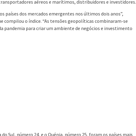
 transportadores aéreos e marítimos, distribuidores e investidores.
los países dos mercados emergentes nos últimos dois anos”,
ue compilou o índice. “As tensões geopolíticas combinaram-se
s da pandemia para criar um ambiente de negócios e investimento
ica do Sul, número 24, e o Quénia, número 25, foram os países mais