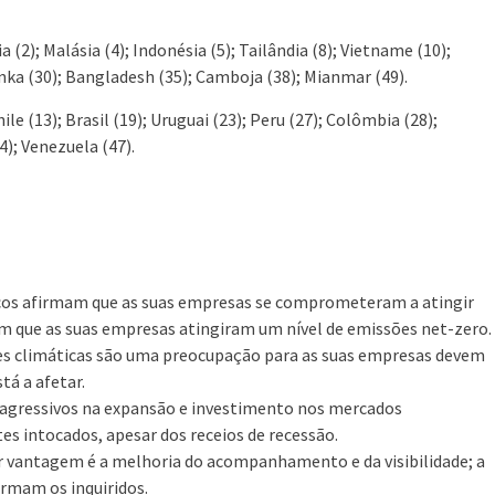
dia (2); Malásia (4); Indonésia (5); Tailândia (8); Vietname (10);
Lanka (30); Bangladesh (35); Camboja (38); Mianmar (49).
hile (13); Brasil (19); Uruguai (23); Peru (27); Colômbia (28);
4); Venezuela (47).
icos afirmam que as suas empresas se comprometeram a atingir
m que as suas empresas atingiram um nível de emissões net-zero.
ões climáticas são uma preocupação para as suas empresas devem
tá a afetar.
agressivos na expansão e investimento nos mercados
es intocados, apesar dos receios de recessão.
or vantagem é a melhoria do acompanhamento e da visibilidade; a
rmam os inquiridos.