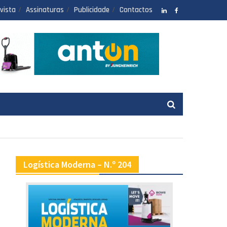
vista
Assinaturas
Publicidade
Contactos
LinkedIN
facebook
Logística Moderna – N.º 204