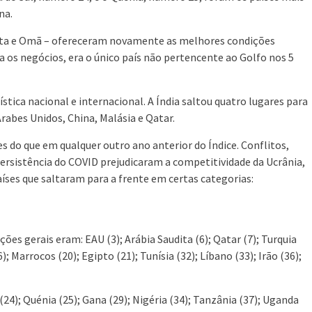
na.
udita e Omã – ofereceram novamente as melhores condições
 os negócios, era o único país não pertencente ao Golfo nos 5
ística nacional e internacional. A Índia saltou quatro lugares para
rabes Unidos, China, Malásia e Qatar.
es do que em qualquer outro ano anterior do Índice. Conflitos,
persistência do COVID prejudicaram a competitividade da Ucrânia,
aíses que saltaram para a frente em certas categorias:
cações gerais eram: EAU (3); Arábia Saudita (6); Qatar (7); Turquia
); Marrocos (20); Egipto (21); Tunísia (32); Líbano (33); Irão (36);
l (24); Quénia (25); Gana (29); Nigéria (34); Tanzânia (37); Uganda