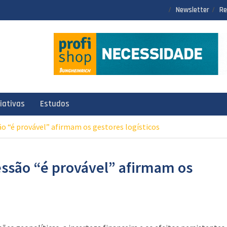
Newsletter
Re
ciativas
Estudos
 “é provável” afirmam os gestores logísticos
ssão “é provável” afirmam os