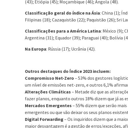
(43); Etiópia (45); Moçambique (46); Angola (48).
Classificação geral do índice na Ásia
: China (1); Ín
Filipinas (18); Cazaquistão (22); Paquistão (26); Sri 
Classificações para a América Latina
: México (9); C
Argentina (31); Equador (39); Paraguai (40); Bolívia (4
Na Europa
: Rússia (17); Ucrânia (42).
Outros destaques do Índice 2023 incluem:
Compromisso Net-Zero
– 53% dos gestores logíst
um nível de emissões net-zero, e outros 6,1% afirma
Alterações Climáticas
– Metade diz que as alteraç
fazer planos, enquanto outros 18% dizem que já as es
Mercados Emergentes
– 55% dizem que serão mais 
emergentes ou que vão deixar os seus planos existent
Digital Forwarding
– Os inquiridos dizem que a mai
maior desvantagem é a gestão de erros/exceções, afi