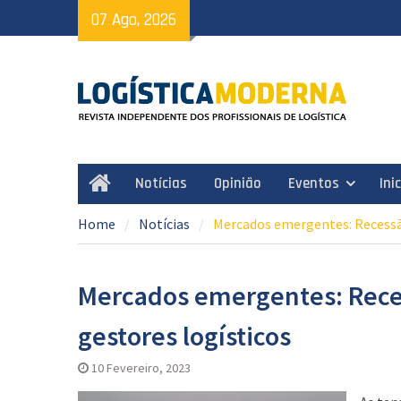
Skip
07 Ago, 2026
to
content
Notícias
Opinião
Eventos
Ini
Home
Home
Notícias
Mercados emergentes: Recessão
Mercados emergentes: Rece
gestores logísticos
10 Fevereiro, 2023