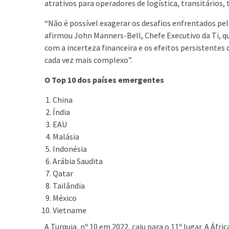
atrativos para operadores de logística, transitários,
“Não é possível exagerar os desafios enfrentados pe
afirmou John Manners-Bell, Chefe Executivo da Ti, q
com a incerteza financeira e os efeitos persistente
cada vez mais complexo”.
O Top 10 dos países emergentes
China
Índia
EAU
Malásia
Indonésia
Arábia Saudita
Qatar
Tailândia
México
Vietname
A Turquia, nº 10 em 2022, caiu para o 11º lugar. A Áfr