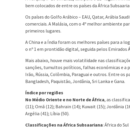
bem colocados de entre os países da África Subsaaria
Os países do Golfo Arábico – EAU, Qatar, Arábia Sa
comerciais. A Malásia, com o 4º melhor ambiente para
primeiros lugares.
A China e a Índia foram os melhores países para a log
o nº 1 em prontidão digital, seguida pelos Emirados Á
Mais abaixo, houve mais volatilidade nas classificaçõ
sanções, tumultos políticos, falhas económicas e a 
Irão, Rússia, Colômbia, Paraguai e outros. Entre os p
Bangladesh, Paquistão, Jordânia, Sri Lanka e Gana.
Índice por regiões
No Médio Oriente e no Norte de África
, as classifi
(11); Omã (12); Bahrain (14); Kuwait (15); Jordânia (16
Argélia (41); Líbia (50).
Classificações na África Subsaariana
: África do Su