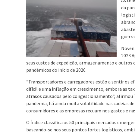
As ten
da pan
logíst
abrand
abaste
guerra
Novent
2023 A
seus custos de expedição, armazenamento e outros 
pandémicos do início de 2020.
“Transportadores e carregadores estão a sentir os e
difícil e uma inflação em crescimento, embora as ta
atrasos causados pelo congestionamento”, afirmou Tar
pandemia, há ainda muita volatilidade nas cadeias d
consumidores e as empresas recuam nos gastos e nas
O Índice classifica os 50 principais mercados emerg
baseando-se nos seus pontos fortes logísticos, ambi