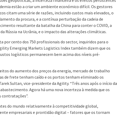
sões geopolíticas, a incerteza financeira e os efeitos persistentes
demia estão a criar um ambiente económico difícil. Os gestores
icos citam uma série de razões, incluindo custos mais elevados, o
amento da procura, e a contínua perturbação da cadeia de
cimento resultante da batalha da China para conter o COVID, a
 da Rússia na Ucrânia, e o impacto das alterações climáticas.
a por cento dos 750 profissionais do sector, inquiridos para o
gility Emerging Markets Logistics Index também dizem que os
custos logísticos permanecem bem acima dos níveis pré-
feitos do aumento dos preços da energia, mercado de trabalho
xas de frete tenham caído e os portos tenham eliminado os
ek Sultan, vice-presidente da Agility. “Três anos após o início da
e abastecimento. Agora há uma nova incerteza à medida que os
 contratações”.
entes do mundo relativamente à competitividade global,
ente empresariais e prontidão digital – fatores que os tornam