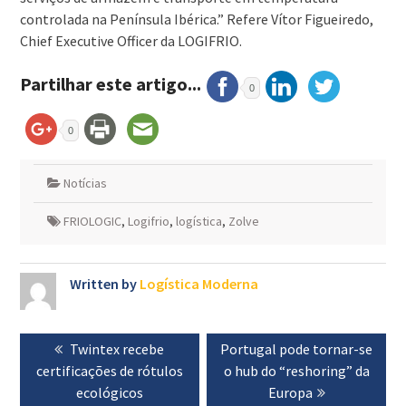
controlada na Península Ibérica.” Refere Vítor Figueiredo,
Chief Executive Officer da LOGIFRIO.
Partilhar este artigo...
0
0
Notícias
FRIOLOGIC
,
Logifrio
,
logística
,
Zolve
Written by
Logística Moderna
Navegação
Previous
Twintex recebe
Next
Portugal pode tornar-se
de
certificações de rótulos
post:
post:
o hub do “reshoring” da
artigos
ecológicos
Europa