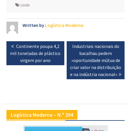
Linde
Written by
Logística Moderna
Navegação
Previous
Continente poupa 4,2
Next
Industriais nacionais do
de
mil toneladas de plástico
post:
post:
bacalhau pedem
artigos
virgem por ano
«oportunidade mútua de
criar valor na distribuição
e na indústria nacional»
Logística Moderna – N.º 204