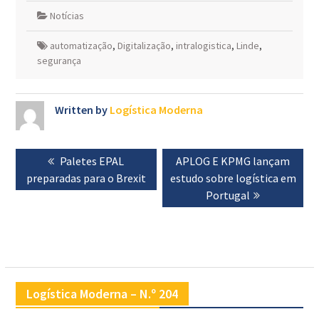
Notícias
automatização
,
Digitalização
,
intralogistica
,
Linde
,
segurança
Written by
Logística Moderna
Navegação
Previous
Paletes EPAL
Next
APLOG E KPMG lançam
de
preparadas para o Brexit
post:
estudo sobre logística em
post:
artigos
Portugal
Logística Moderna – N.º 204