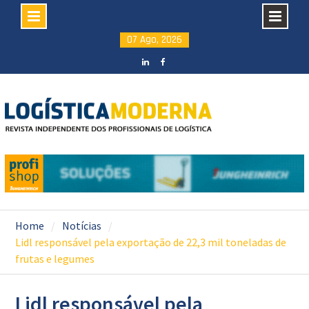
Skip
07 Ago, 2026
to
content
LinkedIN
facebook
Home
Notícias
Lidl responsável pela exportação de 22,3 mil toneladas de
frutas e legumes
Lidl responsável pela