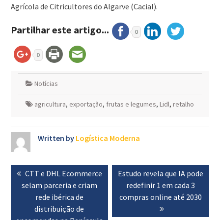
Agrícola de Citricultores do Algarve (Cacial).
Partilhar este artigo...
0
0
Notícias
agricultura
,
exportação
,
frutas e legumes
,
Lidl
,
retalho
Written by
Logística Moderna
Navegação
Previous
CTT e DHL Ecommerce
Next
Estudo revela que IA pode
de
selam parceria e criam
post:
post:
redefinir 1 em cada 3
artigos
rede ibérica de
compras online até 2030
distribuição de