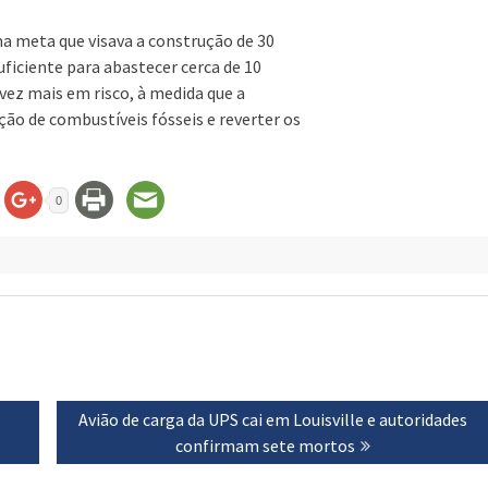
a meta que visava a construção de 30
uficiente para abastecer cerca de 10
vez mais em risco, à medida que a
ão de combustíveis fósseis e reverter os
0
Next
Avião de carga da UPS cai em Louisville e autoridades
post:
confirmam sete mortos