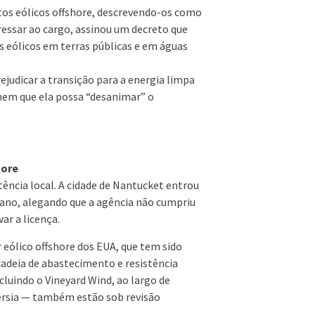
tos eólicos offshore, descrevendo-os como
gressar ao cargo, assinou um decreto que
 eólicos em terras públicas e em águas
judicar a transição para a energia limpa
mem que ela possa “desanimar” o
hore
ncia local. A cidade de Nantucket entrou
 ano, alegando que a agência não cumpriu
ar a licença.
 eólico offshore dos EUA, que tem sido
cadeia de abastecimento e resistência
ncluindo o Vineyard Wind, ao largo de
Jérsia — também estão sob revisão