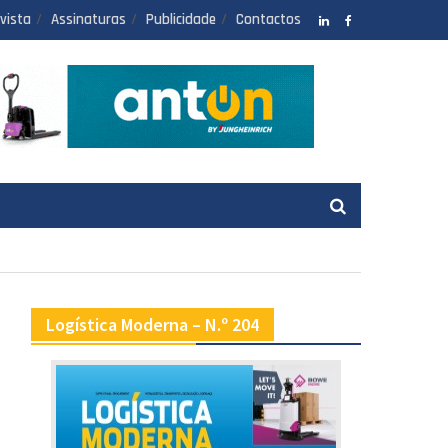
vista
Assinaturas
Publicidade
Contactos
LinkedIN
facebook
Logística Moderna – N.º 204