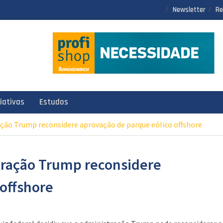
Newsletter
Re
ciativas
Estudos
ação Trump reconsidere aprovação de parque eólico offshore
tração Trump reconsidere
 offshore