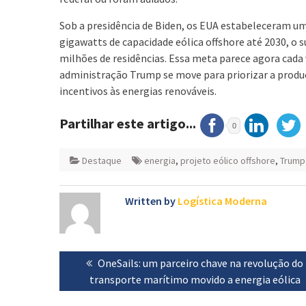
Sob a presidência de Biden, os EUA estabeleceram um
gigawatts de capacidade eólica offshore até 2030, o s
milhões de residências. Essa meta parece agora cada 
administração Trump se move para priorizar a produç
incentivos às energias renováveis.
Partilhar este artigo...
0
Destaque
energia
,
projeto eólico offshore
,
Trump
Written by
Logística Moderna
Navegação
Previous
OneSails: um parceiro chave na revolução do
de
transporte marítimo movido a energia eólica
post:
artigos