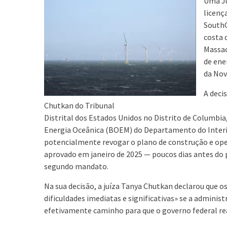
Uma Ju
licenç
SouthC
costa 
Massac
de ene
da Nov
A deci
Chutkan do Tribunal
Distrital dos Estados Unidos no Distrito de Columb
Energia Oceânica (BOEM) do Departamento do Interio
potencialmente revogar o plano de construção e oper
aprovado em janeiro de 2025 — poucos dias antes do 
segundo mandato.
Na sua decisão, a juíza Tanya Chutkan declarou que 
dificuldades imediatas e significativas» se a administ
efetivamente caminho para que o governo federal rea