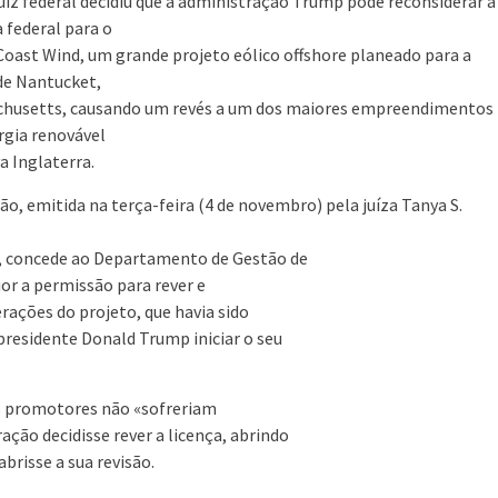
iz federal decidiu que a administração Trump pode reconsiderar a
a federal para o
oast Wind, um grande projeto eólico offshore planeado para a
de Nantucket,
husetts, causando um revés a um dos maiores empreendimentos
rgia renovável
a Inglaterra.
são, emitida na terça-feira (4 de novembro) pela juíza Tanya S.
ia, concede ao Departamento de Gestão de
r a permissão para rever e
ações do projeto, que havia sido
presidente Donald Trump iniciar o seu
os promotores não «sofreriam
ração decidisse rever a licença, abrindo
brisse a sua revisão.