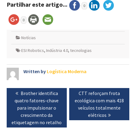
Partilhar este artigo...
0
0
Notícias
ESI Robotics
,
Indústria 4.0
,
tecnologias
Written by
Logística Moderna
Navegação
Previous
Brother identifica
Next
CTT reforçam frota
de
quatro fatores-chave
post:
ecológica com mais 418
post:
artigos
para impulsionar o
veículos totalmente
crescimento da
elétricos
etiquetagem no retalho