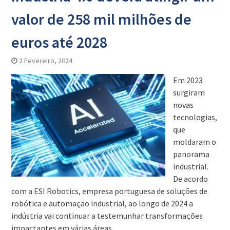
valor de 258 mil milhões de
euros até 2028
2 Fevereiro, 2024
Em 2023
surgiram
novas
tecnologias,
que
moldaram o
panorama
industrial.
De acordo
com a ESI Robotics, empresa portuguesa de soluções de
robótica e automação industrial, ao longo de 2024 a
indústria vai continuar a testemunhar transformações
impactantes em várias áreas.