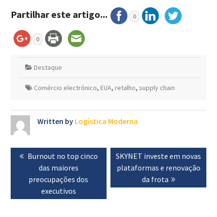
Partilhar este artigo...
0
0
Destaque
Comércio electrónico
,
EUA
,
retalho
,
supply chain
Written by
Logística Moderna
Navegação
Previous
Burnout no top cinco
Next
SKYNET investe em novas
de
post:
das maiores
post:
plataformas e renovação
artigos
preocupações dos
da frota
executivos